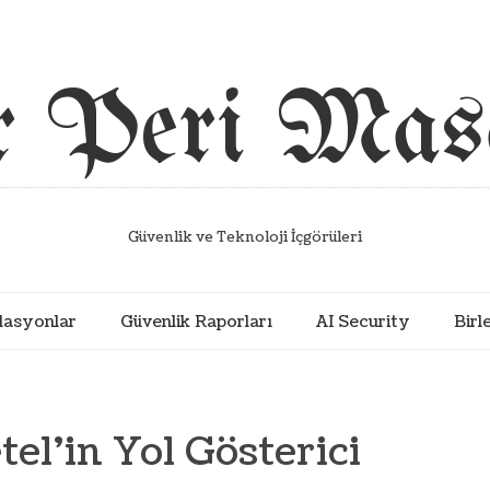
r Peri Masa
Güvenlik ve Teknoloji İçgörüleri
lasyonlar
Güvenlik Raporları
AI Security
Birl
el’in Yol Gösterici