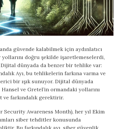
anda güvende kalabilmek için aydınlatıcı
 yollarını doğru şekilde işaretlemeselerdi,
 Dijital dünyada da benzer bir tehlike var:
ndalık Ayı, bu tehlikelerin farkına varma ve
erici bir ışık sunuyor. Dijital dünyada
ı Hansel ve Gretel’in ormandaki yollarını
 ve farkındalık gerektirir.
er Security Awareness Month), her yıl Ekim
umları siber tehditler konusunda
liktir. Bu farkındalık ayı, siber güvenlik